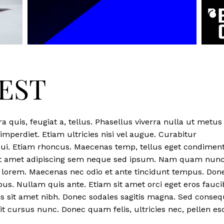
BEST
a quis, feugiat a, tellus. Phasellus viverra nulla ut metus
mperdiet. Etiam ultricies nisi vel augue. Curabitur
 dui. Etiam rhoncus. Maecenas temp, tellus eget condime
it amet adipiscing sem neque sed ipsum. Nam quam nunc
id, lorem. Maecenas nec odio et ante tincidunt tempus. Don
 bus. Nullam quis ante. Etiam sit amet orci eget eros fauc
ris sit amet nibh. Donec sodales sagitis magna. Sed conseq
t cursus nunc. Donec quam felis, ultricies nec, pellen e