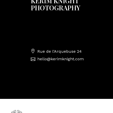
KERIM KNIGHT
PHOTOGRAPHY
High-end commercial photography
specializing in luxury jewellery & watch
photography.
Rue de l'Arquebuse 24
hello@kerimknight.com