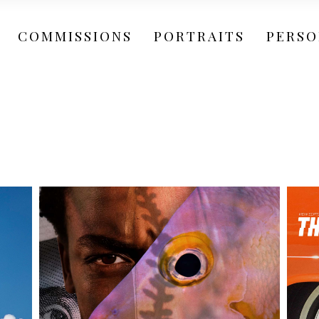
COMMISSIONS
Jewellery & Watches
PORTRAITS
PERSO
Luxury Products
Fashion & Beauty
Editorial & Advertising
Jewellery & Watches
Luxury Products
Fashion & Beauty
Editorial & Advertising