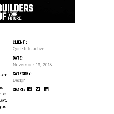
CLIENT :
Qode Interactive
DATE:
November 16, 2018
CATEGORY:
ntum
Design
,
ec
SHARE:
ibus
uat,
sque