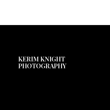
KERIM KNIGHT
PHOTOGRAPHY
High-end commercial
photography specializing in
luxury jewellery & watch
photography.